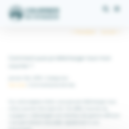
Passer
Panneau de gestion des cookies
au
contenu
Précédent
Suivant
Comment puis-je télécharger tout mon
courrier ?
janvier 21st, 2019
|
Catégories :
sur
Services
|
Commentaires fermés
Comment
puis-
Sur votre espace client, vous pouvez télécharger tout
je
votre courrier d’un seul clic ! En effet, Courrier du
télécharger
voyageur a développé une interface de gestion efficace
tout
vous permettant d’accéder rapidement à vos
mon