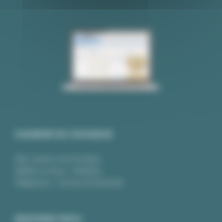
COURRIER DU VOYAGEUR
350, chemin du Pré Neuf
38350 La Mure - FRANCE
Téléphone :
+33 (0)4.76.30.92.82
REJOIGNEZ-NOUS