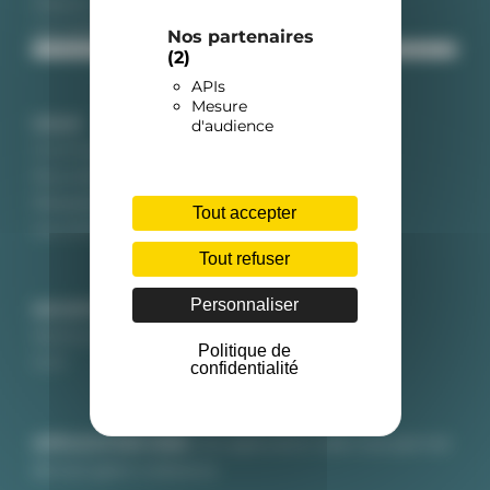
Obtenir une domiciliation
Les tarifs courriers
Nos partenaires
(2)
APIs
Mesure
COLIS
d'audience
Commander sur Internet
Reconditionner les colis
Réexpédier dans le monde
Tout accepter
Les tarifs colis
Tout refuser
Personnaliser
SOCIETE
Mentions légales
Politique de
CGV
confidentialité
APPLICATION WEB
Une application web vous permet
de tout gérer à distance