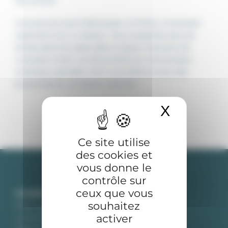
documents.
courrier
?
Vous pouvez aussi télécharger un fichier compressé
reprenant tout un dossier. Vous ne perdrez plus de
temps dans les cybercafés à cliquer mais pourrez
consulter à loisir vos documents sur votre propre
ordinateur portable. Ainsi vous faites en plus des
économies en connexion Internet !
X
Masquer 
Ce site utilise
des cookies et
vous donne le
contrôle sur
ceux que vous
COURRIER
souhaitez
Avoir une adresse en France
activer
Lire le courrier sur Internet