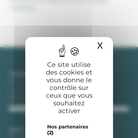
services à la carte additionnels que vous allez
la
consommer.
souscription
d’un
abonnement
?
X
Masquer 
Ce site utilise
des cookies et
COURRIER
vous donne le
Avoir une adresse en France
contrôle sur
Lire le courrier sur Internet
ceux que vous
Obtenir une domiciliation
souhaitez
Les tarifs courriers
activer
Nos partenaires
COLIS
(2)
Commander sur Internet