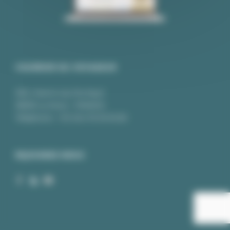
COURRIER DU VOYAGEUR
350, chemin du Pré Neuf
38350 La Mure - FRANCE
Téléphone :
+33 (0)4.76.30.92.82
REJOIGNEZ-NOUS