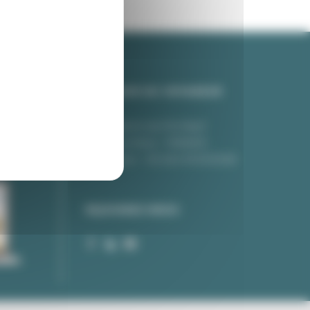
COURRIER DU VOYAGEUR
et de
350, chemin du Pré Neuf
38350 La Mure - FRANCE
Téléphone :
+33 (0)4.76.30.92.82
REJOIGNEZ-NOUS