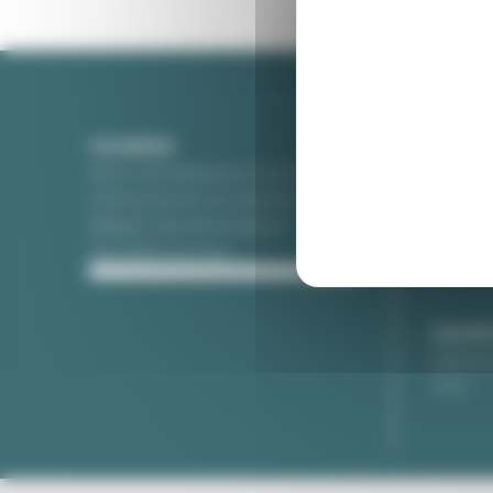
COURRIER
COLIS
Avoir une adresse en France
Comman
Lire le courrier sur Internet
Recondi
Obtenir une domiciliation
Réexpéd
Les tarifs courriers
Les tari
SOCIE
Mention
CGV