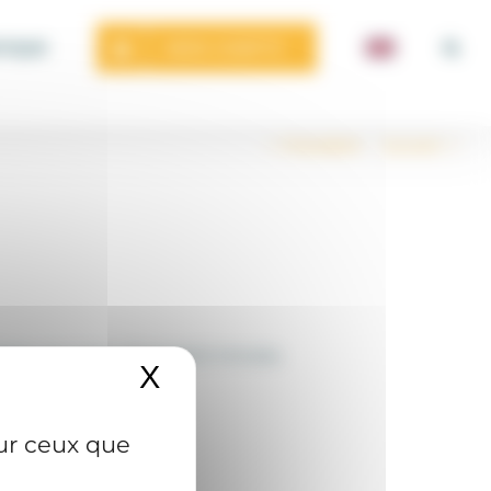
MON COMPTE
TIQUE
Précédent
Suivant
tapes pas à pas, cela prend 2 minutes.
X
Masquer le bandeau de
sur ceux que