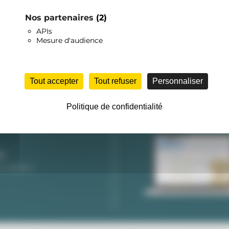
Nos partenaires
(2)
APIs
Mesure d'audience
APPLICATION WEB
Une
der sur Internet
application web vous perm
Tout accepter
Tout refuser
Personnaliser
tionner les colis
tout gérer à distance
ier dans le monde
Politique de confidentialité
fs colis
TE
s légales